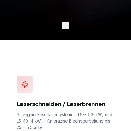
Laserschneiden / Laserbrennen
Salvagnini Faserlasersysteme – L5-30 (6 kW) und
L5-40 (4 kW) – für präzise Blechbearbeitung bis
25 mm Stärke.