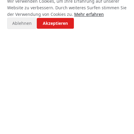
Wir verwenden Cookies, um Ihre Erfahrung auf unserer
Website zu verbessern. Durch weiteres Surfen stimmen Sie
der Verwendung von Cookies zu.
Mehr erfahren
0
3
Ablehnen
Akzeptieren
Flexibilität
Fähigkeit, benutzerdefinierte und komplexe
Projekte zu bewältigen
0
4
Zuverlässige Qualität
Konsistente Ausgabe über alle Produktionsserien